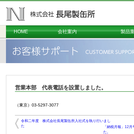
HOME
会社案内
製品
ごあいさつ
会社概要
本社工場
千葉工場
営業本部
沿革
オーダーメイド
コンテナ・
プラスチ
ダンボー
メタル
関連
環境
営業本部 代表電話を設置しました。
（東京）03-5297-3077
令和二年度 株式会社長尾製缶所入社式を執り行いまし
た
「納税月報」12
た。