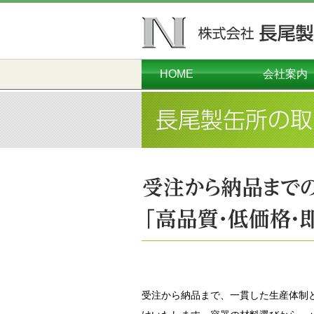
HOME
会社案内
ごあいさつ
会社概要
本社工場
千葉工場
営業本部
沿革
受注から納品まで、一貫した生産体制