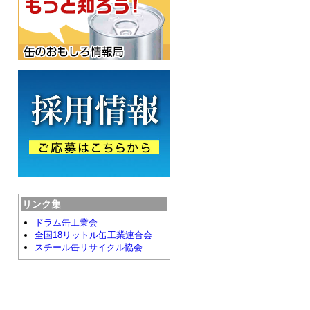
リンク集
ドラム缶工業会
全国18リットル缶工業連合会
スチール缶リサイクル協会