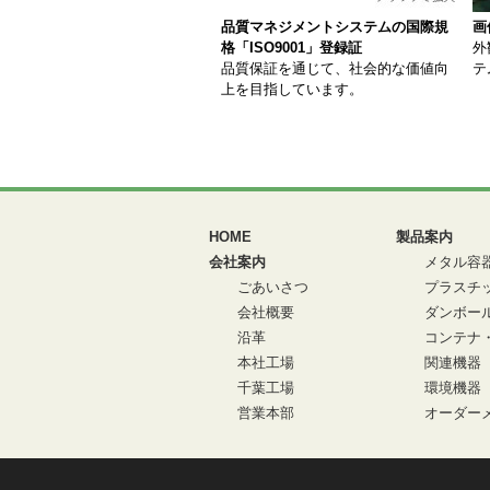
品質マネジメントシステムの国際規
画
格「ISO9001」登録証
外
品質保証を通じて、社会的な価値向
テ
上を目指しています。
HOME
製品案内
会社案内
メタル容
ごあいさつ
プラスチ
会社概要
ダンボー
沿革
コンテナ
本社工場
関連機器
千葉工場
環境機器
営業本部
オーダーメ