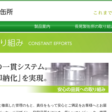
製品案内
長尾製缶所の取り組
オーダーメイド（企画製品）
コンテナ・物流容器
プラスチック容器
ダンボール容器
メタル容器
関連機器
環境機器
エコリーフ環境ラベルの
安心の品質への取り組
社員の向上への取り組
高度容器への取り組
SDGsへの取り組み
環境への取り組み
海外への取り組み
と徹底した管理のもと、責任をもって安心とご満足をお客様へとお届