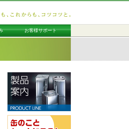
み
お客様サポート
運用
み
み
み
長尾製缶所からのお知らせ
よくあるご質問
お問い合わせ