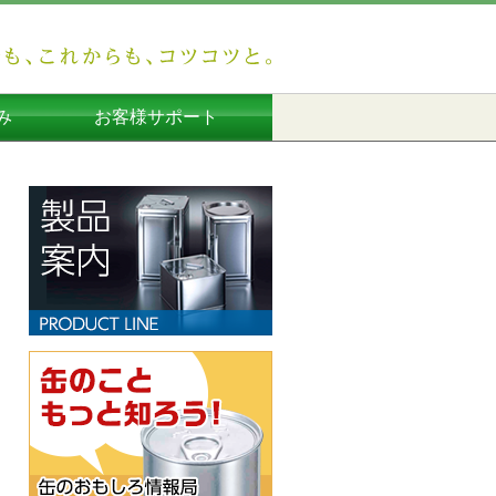
み
お客様サポート
運用
み
み
み
長尾製缶所からのお知らせ
よくあるご質問
お問い合わせ