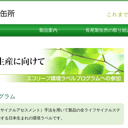
製品案内
長尾製缶所の取り組
オーダーメイド（企画製品）
コンテナ・物流容器
プラスチック容器
ダンボール容器
メタル容器
関連機器
環境機器
エコリーフ環境ラベルの
安心の品質への取り組
社員の向上への取り組
高度容器への取り組
SDGsへの取り組み
環境への取り組み
海外への取り組み
グラム
フサイクルアセスメント）手法を用いて製品の全ライフサイクルステ
示する日本生まれの環境ラベルです。