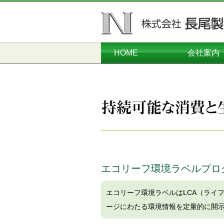
HOME
会社案内
ごあいさつ
会社概要
本社工場
千葉工場
営業本部
沿革
エコリーフ環境ラベルプロ
エコリーフ環境ラベルはLCA（ライ
ージにわたる環境情報を定量的に開