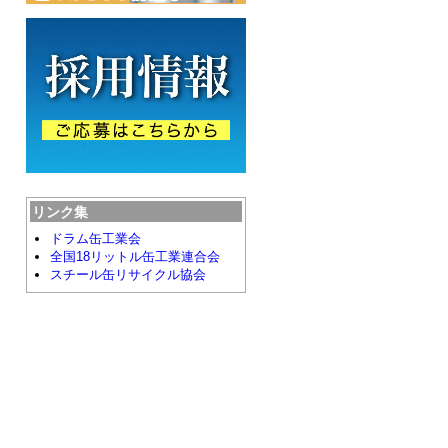
リンク集
ドラム缶工業会
全国18リットル缶工業連合会
スチール缶リサイクル協会