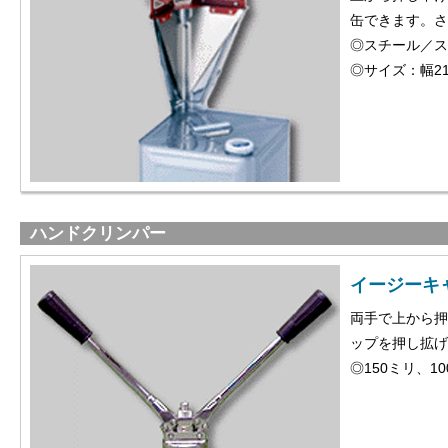
缶できます。さ
◎スチール／ス
◎サイズ：幅21
ハンドクリンパー
イージーキ
両手で上から押
ップを押し拡げ
◎150ミリ、1