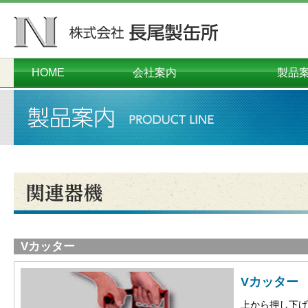
HOME
会社案内
製品
ごあいさつ
会社概要
本社工場
千葉工場
営業本部
沿革
オーダーメイド
コンテナ・
プラスチ
ダンボー
メタル
関連
環境
Vカッター
Vカッター
上から押し下げ