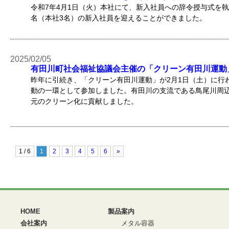
令和7年4月1日（火）本社にて、新入社員への辞令授与式を
名（本社3名）の新入社員を迎えることができました。
2025/02/05
有田川町社会福祉協議会主催の「クリーン有田川運動
昨年に引続き、「クリーン有田川運動」が2月1日（土）に行わ
動の一環として参加しました。有田川の支流である鳥尾川周
元のクリーン化に貢献しました。
1 / 6
1
2
3
4
5
6
»
HOME
製品案内
会社案内
メタル容器