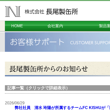
HOME
会社案内
製品
ごあいさつ
会社概要
本社工場
千葉工場
営業本部
沿革
オーダーメイド
コンテナ・
プラスチ
ダンボー
メタル
関連
環境
記事一覧（クリックで詳細表示）
2026/06/29
弊社社員 清水 玲陽が所属するチームFC KISHUが