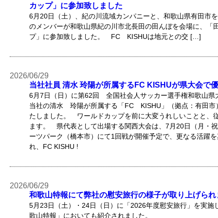
カップ」に参加致しました
6月20日（土）、紀の川流域カンパニーと、和歌山県有田市を拠
のメンバーが和歌山県紀の川市北長田の田んぼを会場に、「
プ」に参加致しました。 FC KISHUは地元との交 […]
2026/06/29
当社社員 清水 玲陽が所属するFC KISHUが県大会で
6月7日（日）に第62回 全国社会人サッカー選手権和歌山
当社の清水 玲陽が所属する「FC KISHU」（拠点：有田
たしました。 ワールドカップを前に大変うれしいことと、
ます。 県代表として出場する関西大会は、7月20日（月・
ーツパーク（橋本市）にて1回戦が開催予定で、更なる活躍を
れ、FC KISHU !
2026/06/29
和歌山特報にて弊社の慰安旅行の様子が取り上げられ
5月23日（土）・24日（日）に「2026年度慰安旅行」を実
歌山特報」においても紹介されました。