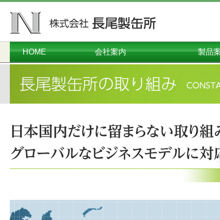
HOME
会社案内
製品
ごあいさつ
会社概要
本社工場
千葉工場
営業本部
沿革
オーダーメイド
コンテナ・
プラスチ
ダンボー
メタル
関連
環境