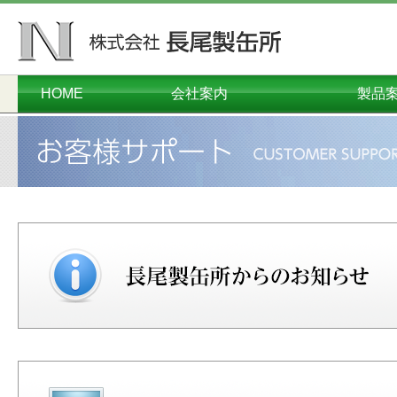
HOME
会社案内
製品
ごあいさつ
会社概要
本社工場
千葉工場
営業本部
沿革
オーダーメイド
コンテナ・
プラスチ
ダンボー
メタル
関連
環境