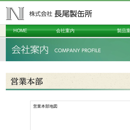
HOME
会社案内
製品
ごあいさつ
会社概要
本社工場
千葉工場
営業本部
沿革
オーダーメイド
コンテナ・
プラスチ
ダンボー
メタル
関連
環境
営業本部地図