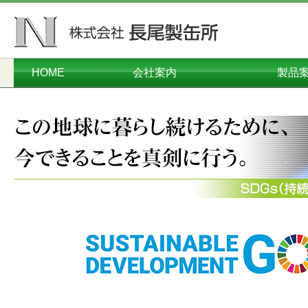
HOME
会社案内
製品
ごあいさつ
会社概要
本社工場
千葉工場
営業本部
沿革
オーダーメイド
コンテナ・
プラスチ
ダンボー
メタル
関連
環境