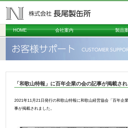
HOME
会社案内
製品
ごあいさつ
会社概要
本社工場
千葉工場
営業本部
沿革
オーダーメイド
コンテナ・
プラスチ
ダンボー
メタル
関連
環境
「和歌山特報」に百年企業の会の記事が掲載され
2021年11月21日発行の和歌山特報に和歌山経営協会「百年
事が掲載されました。