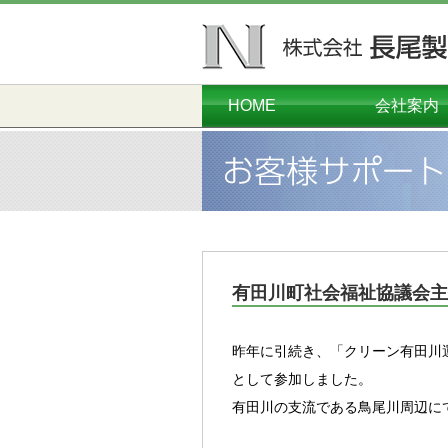
HOME
会社案内
ごあいさつ
会社概要
本社工場
千葉工場
営業本部
沿革
有田川町社会福祉協議会主
昨年に引続き、「クリーン有田川運
として参加しました。
有田川の支流である鳥尾川周辺に