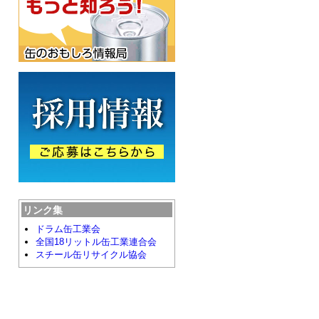
リンク集
ドラム缶工業会
全国18リットル缶工業連合会
スチール缶リサイクル協会