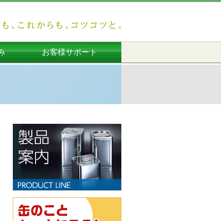
み
お客様サポート
運用
み
み
み
長尾製缶所からのお知らせ
よくあるご質問
お問い合わせ