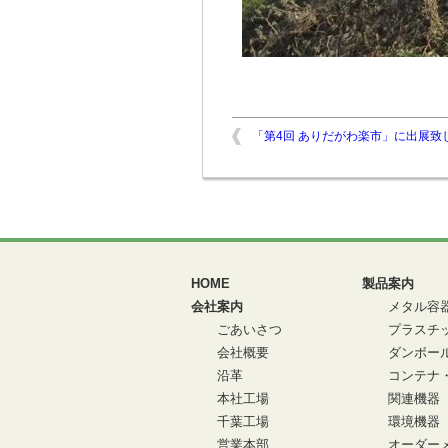
「第4回 ありだがわ楽市」に出展致
HOME
製品案内
会社案内
メタル容
ごあいさつ
プラスチ
会社概要
ダンボー
沿革
コンテナ
本社工場
関連機器
千葉工場
環境機器
営業本部
オーダーメ