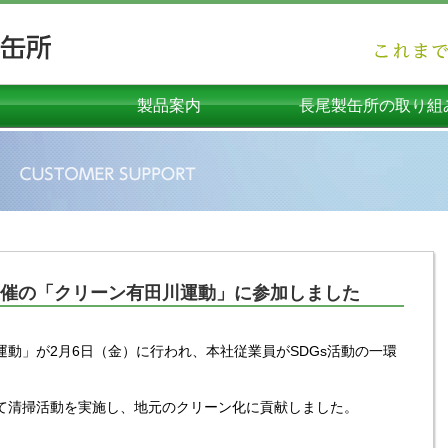
製品案内
長尾製缶所の取り組
オーダーメイド（企画製品）
コンテナ・物流容器
プラスチック容器
ダンボール容器
メタル容器
関連機器
環境機器
エコリーフ環境ラベルの
安心の品質への取り組
社員の向上への取り組
高度容器への取り組
SDGsへの取り組み
環境への取り組み
海外への取り組み
催の「クリーン有田川運動」に参加しました
動」が2月6日（金）に行われ、本社従業員がSDGs活動の一環
て清掃活動を実施し、地元のクリーン化に貢献しました。