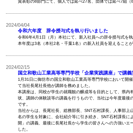
賞表彰の8部門にて、個人では延べ27名、団体では延べ7組（
2024/04/04
令和六年度 辞令授与式を執り行いました
令和6年4月1日（月）本社にて、新入社員への辞令授与式を
本年度は3名（本社2名・千葉1名）の新入社員を迎えること
2024/02/15
国立和歌山工業高等専門学校「企業実践講座」で講義
1月31日に御坊市の国立和歌山工業高等専門学校において開
て当社長尾社長他が講師を務めました。
本講座は、同校が学生の就職観の醸成等を目的として、県内
状、講師の体験談等の講義を行うもので、当社は今年度最後
です。
当社からは、長尾社長、総務部長、SNT石村課長、人事部上山
名の学生を対象に、会社紹介等に引き続き、SNT石村課長に
開」の講義、最後に長尾社長から学生の皆さんへの力強いエ
した。