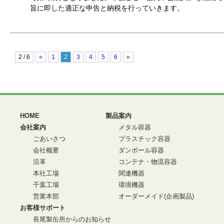
旨に即した適正な申告と納税を行っていきます。
2 / 6
«
1
2
3
4
5
6
»
HOME
製品案内
会社案内
メタル容器
ごあいさつ
プラスチック容器
会社概要
ダンボール容器
沿革
コンテナ・物流容器
本社工場
関連機器
千葉工場
環境機器
営業本部
オーダーメイド(企画製品)
お客様サポート
長尾製缶所からのお知らせ