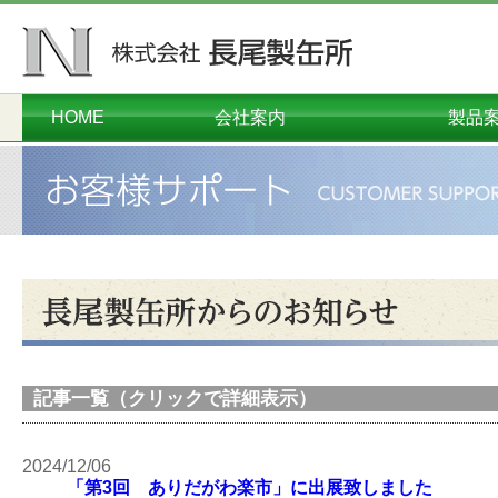
HOME
会社案内
製品
ごあいさつ
会社概要
本社工場
千葉工場
営業本部
沿革
オーダーメイド
コンテナ・
プラスチ
ダンボー
メタル
関連
環境
記事一覧（クリックで詳細表示）
2024/12/06
「第3回 ありだがわ楽市」に出展致しました