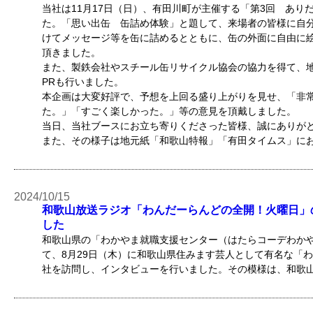
当社は11月17日（日）、有田川町が主催する「第3回 あり
た。「思い出缶 缶詰め体験」と題して、来場者の皆様に自
けてメッセージ等を缶に詰めるとともに、缶の外面に自由に
頂きました。
また、製鉄会社やスチール缶リサイクル協会の協力を得て、
PRも行いました。
本企画は大変好評で、予想を上回る盛り上がりを見せ、「非
た。」「すごく楽しかった。」等の意見を頂戴しました。
当日、当社ブースにお立ち寄りくださった皆様、誠にありが
また、その様子は地元紙「和歌山特報」「有田タイムス」に
2024/10/15
和歌山放送ラジオ「わんだーらんどの全開！火曜日」
した
和歌山県の「わかやま就職支援センター（はたらコーデわか
て、8月29日（木）に和歌山県住みます芸人として有名な「
社を訪問し、インタビューを行いました。その模様は、和歌山放