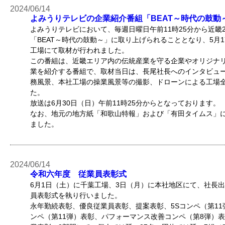
2024/06/14
よみうりテレビの企業紹介番組「BEAT～時代の鼓動
よみうりテレビにおいて、毎週日曜日午前11時25分から近畿
「BEAT～時代の鼓動～」に取り上げられることとなり、5月
工場にて取材が行われました。
この番組は、近畿エリア内の伝統産業を守る企業やオリジナ
業を紹介する番組で、取材当日は、長尾社長へのインタビュ
務風景、本社工場の操業風景等の撮影、ドローンによる工場
た。
放送は6月30日（日）午前11時25分からとなっております。
なお、地元の地方紙「和歌山特報」および「有田タイムス」
ました。
2024/06/14
令和六年度 従業員表彰式
6月1日（土）に千葉工場、3日（月）に本社地区にて、社長
員表彰式を執り行いました。
永年勤続表彰、優良従業員表彰、提案表彰、5Sコンペ（第1
ンペ（第11弾）表彰、パフォーマンス改善コンペ（第8弾）