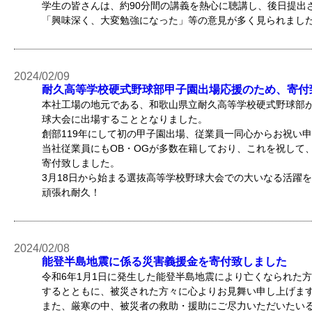
学生の皆さんは、約90分間の講義を熱心に聴講し、後日提出
「興味深く、大変勉強になった」等の意見が多く見られまし
2024/02/09
耐久高等学校硬式野球部甲子園出場応援のため、寄付
本社工場の地元である、和歌山県立耐久高等学校硬式野球部が
球大会に出場することとなりました。
創部119年にして初の甲子園出場、従業員一同心からお祝い
当社従業員にもOB・OGが多数在籍しており、これを祝して、
寄付致しました。
3月18日から始まる選抜高等学校野球大会での大いなる活躍
頑張れ耐久！
2024/02/08
能登半島地震に係る災害義援金を寄付致しました
令和6年1月1日に発生した能登半島地震により亡くなられた
するとともに、被災された方々に心よりお見舞い申し上げま
また、厳寒の中、被災者の救助・援助にご尽力いただいたい