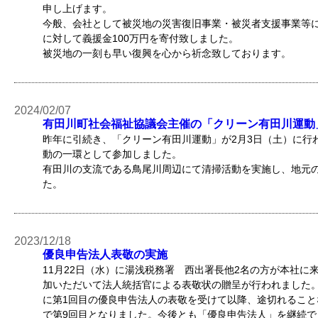
申し上げます。
今般、会社として被災地の災害復旧事業・被災者支援事業等
に対して義援金100万円を寄付致しました。
被災地の一刻も早い復興を心から祈念致しております。
2024/02/07
有田川町社会福祉協議会主催の「クリーン有田川運動
昨年に引続き、「クリーン有田川運動」が2月3日（土）に行わ
動の一環として参加しました。
有田川の支流である鳥尾川周辺にて清掃活動を実施し、地元
た。
2023/12/18
優良申告法人表敬の実施
11月22日（水）に湯浅税務署 西出署長他2名の方が本社に
加いただいて法人統括官による表敬状の贈呈が行われました。当
に第1回目の優良申告法人の表敬を受けて以降、途切れること
で第9回目となりました。今後とも「優良申告法人」を継続で