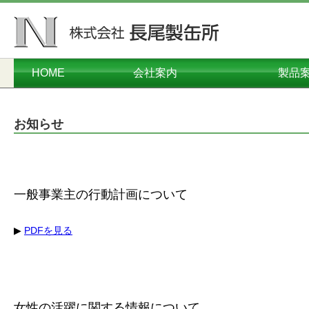
HOME
会社案内
製品
ごあいさつ
会社概要
本社工場
千葉工場
営業本部
沿革
オーダーメイド
コンテナ・
プラスチ
ダンボー
メタル
関連
環境
お知らせ
一般事業主の行動計画について
▶
PDFを見る
女性の活躍に関する情報について